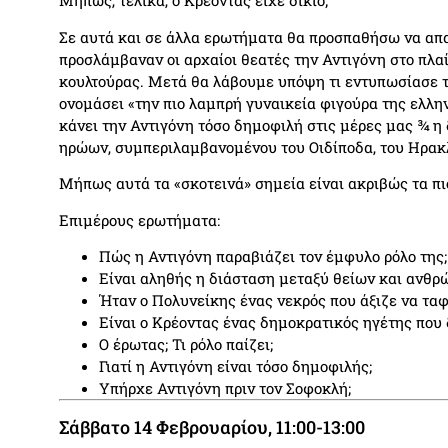
Μήπως, τελικά, ο Κρέοντας είχε δίκιο;
Σε αυτά και σε άλλα ερωτήματα θα προσπαθήσω να α
προσλάμβαναν οι αρχαίοι θεατές την Αντιγόνη στο πλαί
κουλτούρας. Μετά θα λάβουμε υπόψη τι εντυπωσίασε τ
ονομάσει «την πιο λαμπρή γυναικεία φιγούρα της ελλην
κάνει την Αντιγόνη τόσο δημοφιλή στις μέρες μας ¾ η
ηρώων, συμπεριλαμβανομένου του Οιδίποδα, του Ηρακλ
Μήπως αυτά τα «σκοτεινά» σημεία είναι ακριβώς τα πι
Επιμέρους ερωτήματα:
Πώς η Αντιγόνη παραβιάζει τον έμφυλο ρόλο της;
Είναι αληθής η διάσταση μεταξύ θείων και ανθρ
Ήταν ο Πολυνείκης ένας νεκρός που άξιζε να ταφ
Είναι ο Κρέοντας ένας δημοκρατικός ηγέτης που 
Ο έρωτας; Τι ρόλο παίζει;
Γιατί η Αντιγόνη είναι τόσο δημοφιλής;
Υπήρχε Αντιγόνη πριν τον Σοφοκλή;
Σάββατο 14 Φεβρουαρίου, 11:00-13:00